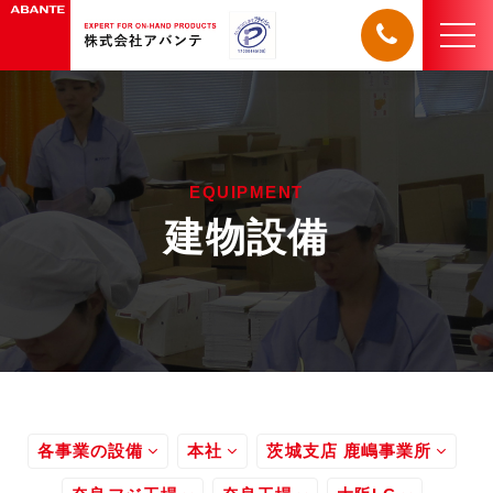
t
o
g
g
l
e
EQUIPMENT
n
建物設備
a
v
i
g
a
t
i
o
n
各事業の設備
本社
茨城支店 鹿嶋事業所