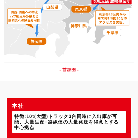
本社
特徴:10t(大型)トラック3台同時に入出庫が可
能、大量生産+路線便の大量発送を得意とする
中心拠点